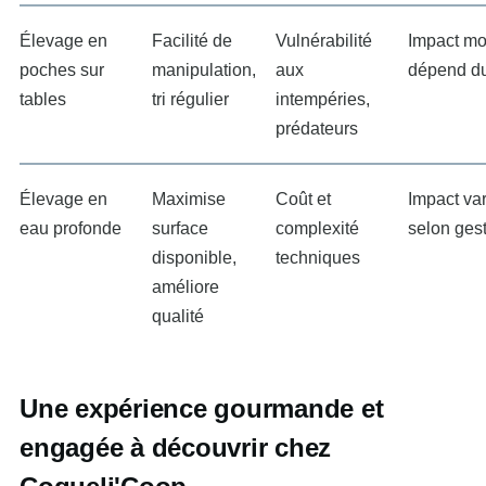
Élevage en
Facilité de
Vulnérabilité
Impact mo
poches sur
manipulation,
aux
dépend du
tables
tri régulier
intempéries,
prédateurs
Élevage en
Maximise
Coût et
Impact var
eau profonde
surface
complexité
selon ges
disponible,
techniques
améliore
qualité
Une expérience gourmande et
engagée à découvrir chez