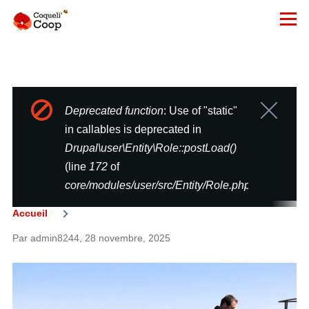
Aller au contenu principal
Menu
Deprecated function
: Use of "static"
Fermer
Message
le
in callables is deprecated in
message
d'erreur
Drupal\user\Entity\Role::postLoad()
(line
172
of
core/modules/user/src/Entity/Role.php
).
Accueil
Fil
Par
admin8244
, 28 novembre, 2025
d'Ariane
Image