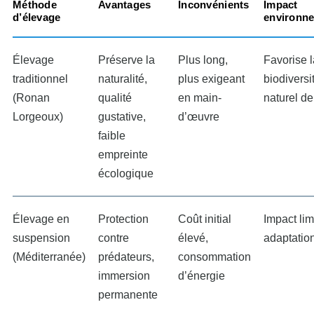
Méthode 
Avantages
Inconvénients
Impact 
d’élevage
environn
Élevage
Préserve la
Plus long,
Favorise l
traditionnel
naturalité,
plus exigeant
biodiversité
(Ronan
qualité
en main-
naturel de
Lorgeoux)
gustative,
d’œuvre
faible
empreinte
écologique
Élevage en
Protection
Coût initial
Impact lim
suspension
contre
élevé,
adaptation
(Méditerranée)
prédateurs,
consommation
immersion
d’énergie
permanente